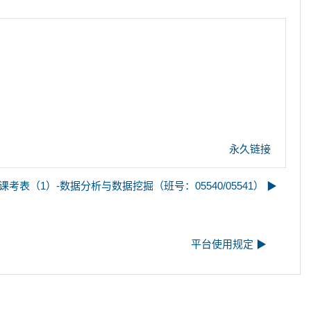
永久链接
结课考表（1）-数据分析与数据挖掘（班号：05540/05541） ▶︎
平台使用规定 ▶︎