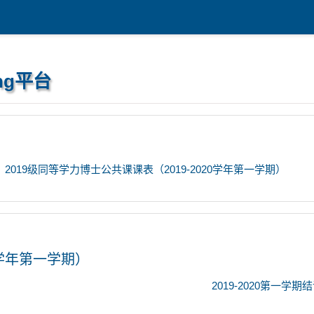
ng平台
2019级同等学力博士公共课课表（2019-2020学年第一学期）
0学年第一学期）
2019-2020第一学期