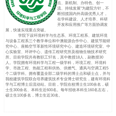
点、新机制、办特色、创一
流、持续发展
”
为建院方针，不
断招揽国内外高级优秀人才，
在学科建设、人才培养、科研
开发和应用推广等方面协调发
展，快速实现重点突破。
学院下设环境科学与生态系、环境工程系、建筑环境
与设备工程系三个教学单位和中澳能源合作中心、建筑节能研
究中心、座舱空节革新性环境研究中心、建造环境研究室、中
心实验室、环评中心、遗传工程研究所及植物生物技术研究
所。目前学院共有教职工
97
名，其中教授
18
人，副教授
30
人。学院拥有环境科学与工程一级学科，环境工程、环境科
学、市政工程、热能工程和供热、供燃气、通风与空调工程
5
个二级学科。拥有覆盖全部二级学科的博士点和硕士点，并与
我校建筑学院联合培养建筑技术专业博士研究生，建有环境科
学与工程博士后流动站。目前，学院在校博士生
100
余名，硕
士生
300
余名、本科生近
600
名。每年招收本科生
160
名左右，
硕士生
100
多名，博士生近
30
名。