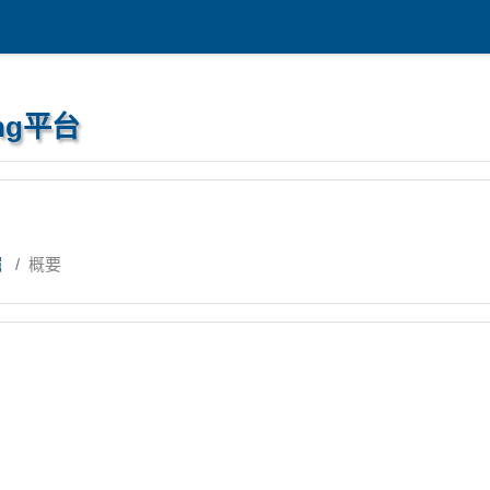
ng平台
掘
概要