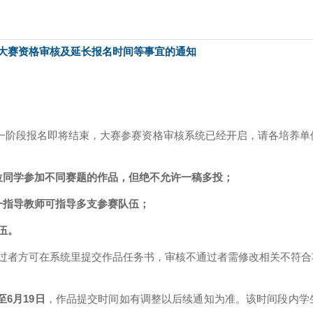
新大赛资格审核及延长报名时间等事宜的通知
一阶段报名即将结束，大赛参赛资格审核系统已经开启，请各培养单
同学参加不同赛题的作品，但绝不允许一稿多投；
一指导教师可指导多支参赛队伍；
伍。
者方可在系统里提交作品任务书，审核不通过者需修改相关不符合
6月19日
，作品提交时间如有调整以后续通知为准。该时间段内学