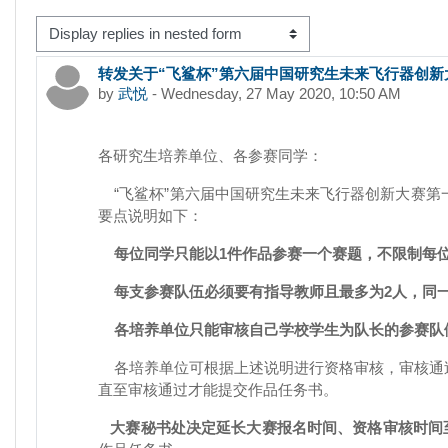
isplay mode
转发关于“飞鲨杯”第六届中国研究生未来飞行器创
Number of replies: 0
by
武悦
-
Wednesday, 27 May 2020, 10:50 AM
各研究生培养单位、各参赛同学：
“飞鲨杯”第六届中国研究生未来飞行器创新大赛第
要点说明如下：
每位同学只能以1件作品参赛一个赛题，不限制每位
每支参赛队伍必须要有指导教师且最多为2人，同
各培养单位只能审核自己学校学生为队长的参赛队
各培养单位可根据上述说明进行资格审核，审核通过
直至审核通过才能提交作品任务书。
大赛秘书处决定延长大赛报名时间、资格审核时间至