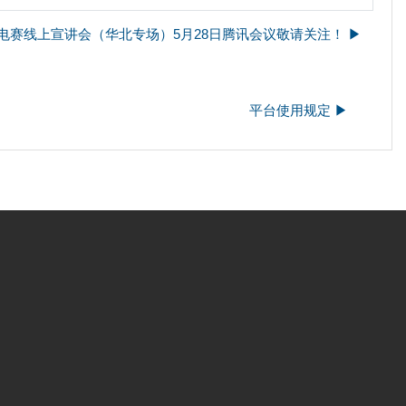
电赛线上宣讲会（华北专场）5月28日腾讯会议敬请关注！ ▶︎
平台使用规定 ▶︎