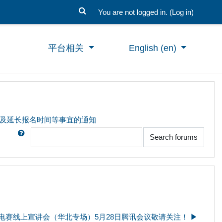
You are not logged in. (
Log in
)
平台相关
English ‎(en)‎
核及延长报名时间等事宜的通知
Search
Search forums
电赛线上宣讲会（华北专场）5月28日腾讯会议敬请关注！ ▶︎