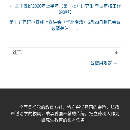
← 关于做好2020年上半年（第一批）研究生 毕业审核工作
的通知
第十五届研电赛线上宣讲会（华北专场）5月28日腾讯会议
敬请关注！ →
跳至...
平台使用规定 →
全面贯彻党的教育方针，恪守兴学强国的宗旨，弘扬
严谨治学的校风，秉承爱国奉献的传统，把立德树人作为
研究生教育的根本任务。