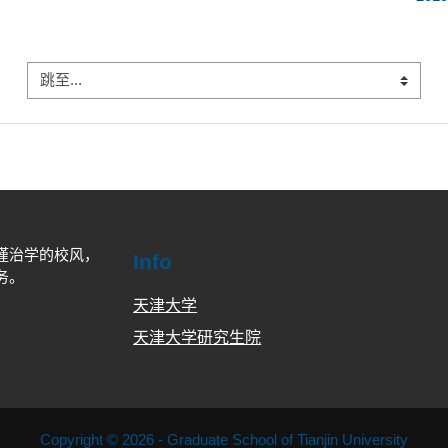
跳至...
谨治学的校风，
Info
务。
天津大学
天津大学研究生院
Copyright © 2026 - Graduate School of Tianjin University