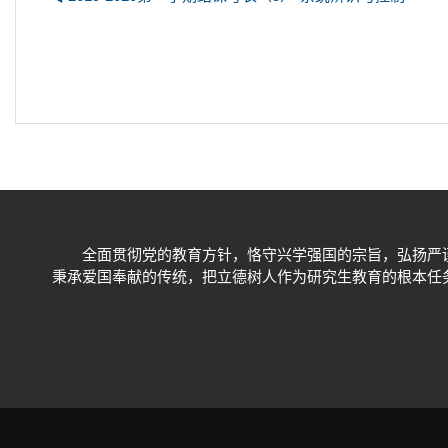
全面贯彻党的教育方针，恪守兴学强国的宗旨，弘扬严
秉承爱国奉献的传统，把立德树人作为研究生教育的根本任