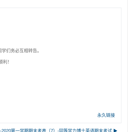
请同学们务必互相转告。
顺利！
永久链接
19-2020第一学期期末考表（7）-同等学力博士英语期末考试 ▶︎