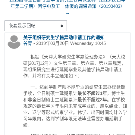
2018级非全日制专业学位研究生公共课安排（2018-2019学
年第二学期）因停电及五一休假的调课通知（20190403）
→
显示模式
关于组织研究生学籍异动申请工作的通知
回帖数：0
谷青
-
2019年03月20日 Wednesday 10:45
根据《天津大学研究生学籍管理办法》（天大校
研[2017]12号）文件第三章、第六章、第八章规定，
现组织研究生进行延期毕业及其他学籍异动申请工
作，并将有关事宜通知如下：
一、达到学制年限不能毕业的研究生需办理延期
手续，全日制硕士延期累计
最长不超过1年
，博士生
和非全日制硕士生延期累计
最长不超过2年
。在学校
规定的最长学习年限内未完成学业的，应以结业、肄
业、退学等形式结束学业。休学、出国时间均计入学
习年限内，达到学制年限无法毕业需要办理延期手
续。