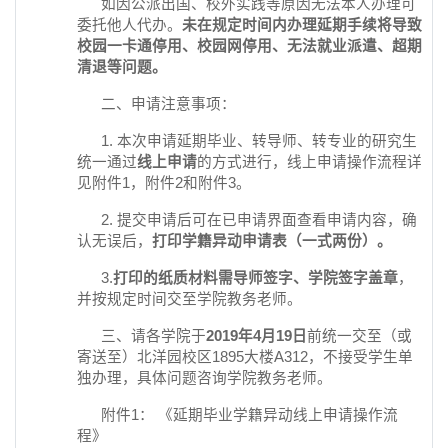
如因公派出国、校外实践等原因无法本人办理可
委托他人代办。
未在规定时间内办理延期手续将导致
校园一卡通停用、校园网停用、无法就业派遣、超期
清退等问题。
二、申请注意事项：
1. 本次申请延期毕业、转导师、转专业的研究生
统一通过
线上申请
的方式进行，线上申请操作流程详
见附件1，附件2和附件3。
2. 提交申请后可在已申请界面查看申请内容，确
认无误后，
打印学籍异动申请表（一式两份）。
3.
打印的纸质材料需导师签字、学院签字盖章
，
并按规定时间交至学院教务老师。
三、请各学院于
2019
年
4
月
19
日
前统一交至（或
寄送至）北洋园校区1895大楼A312，不接受学生单
独办理，具体问题咨询学院教务老师。
附件1： 《延期毕业学籍异动线上申请操作流
程》