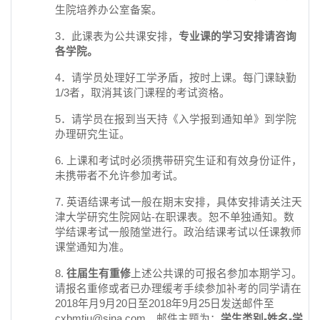
生院培养办公室备案。
3．此课表为公共课安排，
专业课的学习安排请咨询
各学院。
4．请学员处理好工学矛盾，按时上课。每门课缺勤
1/3者，取消其该门课程的考试资格。
5．请学员在报到当天持《入学报到通知单》到学院
办理研究生证。
6. 上课和考试时必须携带研究生证和有效身份证件，
未携带者不允许参加考试。
7. 英语结课考试一般在期末安排，具体安排请关注天
津大学研究生院网站-在职课表。恕不单独通知。数
学结课考试一般随堂进行。政治结课考试以任课教师
课堂通知为准。
8.
往届生有重修
上述公共课的可报名参加本期学习。
请报名重修或者已办理缓考手续参加补考的同学请在
2018年月9月20日至2018年9月25日发送邮件至
cxbmtju@sina.com。邮件主题为：
学生类别-姓名-学