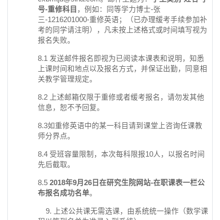
号-重修科目
，例如：同等学力博士-张
三-1216201000-重修英语；（已办理缓考手续参加补
考的同学请注明），凡未按上述格式或时间填写视为
报名失败。
8.1 发送邮件报名即视为已阅读本课表和说明，知悉
上课时间和地点以及报名方式，并保证出勤，同意相
关教学管理规定。
8.2 上述邮箱仅限于重修或者缓考报名，请勿发其他
信息，恕不予回复。
8.3如重修英语中的某一科目请到课堂上咨询任课教
师分界点。
8.4 受班容量限制，本次每科限报10人，以报名时间
先后截取。
8.5
2018
年9月26日在研究生院网站-在职课表一栏公
布报名成功名单
。
9. 上述公共课无需选课，由系统统一操作（数学课