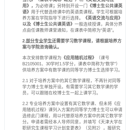
用》，
为必修课
；
另特别开设一门
《博士生公共课英
语》
用于代替选修课中的英语类课程。学生可根据培
养方案在学院指导下进行选择。
《英语交流与应用》
以及《博士生公共课英语》
一般连续授课，具体分界
点由任课教师课堂通知，在课表中简称为“英语”。
2.
部分专业学生
还需要学习数学课程，请根据培养方
案与学院咨询确认。
本次安排数学课程为
《应用随机过程》
（课号
B2105001、30学时1.5学分，课表中简称为“数学”）
供培养方案中有数学课的同等学力博士生选择学习。
2.1 对于培养方案中的其它数学课程，不再针对同等
学力博士生单独开设。有需要学习其它数学课的学
员，可以跟随在校博士生一起上课学习。
2.2 专业培养方案中设置有其它数学课、但未将《应
用随机过程》课列入方案的同等学力博士生可以申请
选修此门课程，用以代替原培养方案中的其它数学学
分。申请者需经本人导师同意，并填写《天津大学在
职研究生课程学习计划变更表》（见附2），报研究