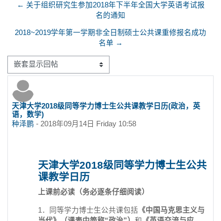
← 关于组织研究生参加2018年下半年全国大学英语考试报
名的通知
2018~2019学年第一学期非全日制硕士公共课重修报名成功
名单 →
显示模式
天津大学2018级同等学力博士生公共课教学日历(政治，英
回帖数：0
语，数学)
种泽鹏
-
2018年09月14日 Friday 10:58
天津大学2018级同等学力博士生公共
课教学日历
上课前必读（
务必逐条仔细阅读
）
1．同等学力博士生公共课包括
《中国马克思主义与
当代》（课表中简称“政治”）
和
《英语交流与应