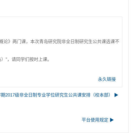
法概论》两门课，
本次青岛研究院非全日制研究生公共课选课不
岛）”，请同学们按时上课。
永久链接
第二学期2017级非全日制专业学位研究生公共课安排（校本部） ▶︎
平台使用规定 ▶︎