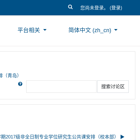
您尚未登录。 (
登录
)
平台相关
简体中文 ‎(zh_cn)‎
安排（青岛）
搜索
搜索讨论区
第二学期2017级非全日制专业学位研究生公共课安排（校本部） ▶︎