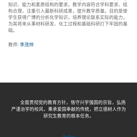
知识、能力和素质结构的要求。教学内容符合学科要求、结
构合理，注重引入最新科研成果，提升教学质量。目的是使
学生获得广博的分析化学知识，培养理论联系实际的能力，
为其将来从事材料研发、化工过程和基础科研打下牢固的基
础。
教师:
李茂帅
全面贯彻党的教育方针，恪守兴学强国的宗旨，弘扬
严谨治学的校风，秉承爱国奉献的传统，把立德树人作为
研究生教育的根本任务。
Info