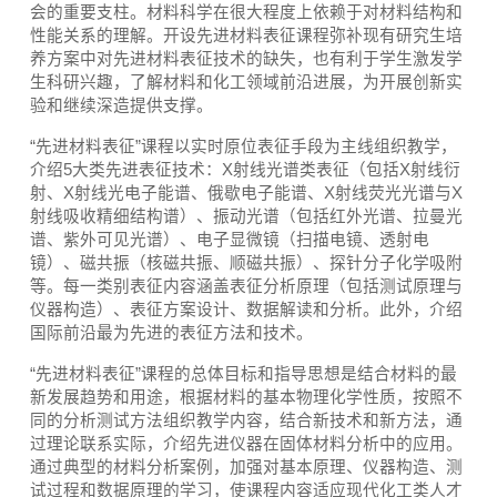
会的重要支柱。材料科学在很大程度上依赖于对材料结构和
性能关系的理解。开设先进材料表征课程弥补现有研究生培
养方案中对先进材料表征技术的缺失，也有利于学生激发学
生科研兴趣，了解材料和化工领域前沿进展，为开展创新实
验和继续深造提供支撑。
“先进材料表征”课程以实时原位表征手段为主线组织教学，
介绍5大类先进表征技术：X射线光谱类表征（包括X射线衍
射、X射线光电子能谱、俄歇电子能谱、X射线荧光光谱与X
射线吸收精细结构谱）、振动光谱（包括红外光谱、拉曼光
谱、紫外可见光谱）、电子显微镜（扫描电镜、透射电
镜）、磁共振（核磁共振、顺磁共振）、探针分子化学吸附
等。每一类别表征内容涵盖表征分析原理（包括测试原理与
仪器构造）、表征方案设计、数据解读和分析。此外，介绍
国际前沿最为先进的表征方法和技术。
“先进材料表征”课程的总体目标和指导思想是结合材料的最
新发展趋势和用途，根据材料的基本物理化学性质，按照不
同的分析测试方法组织教学内容，结合新技术和新方法，通
过理论联系实际，介绍先进仪器在固体材料分析中的应用。
通过典型的材料分析案例，加强对基本原理、仪器构造、测
试过程和数据原理的学习，使课程内容适应现代化工类人才