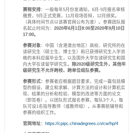
赛程安排
：一般每年5月份发通知，6月-9月报名审核
缴费，9月正式竞赛，11月现场答辩，12月颁奖。
（具体时间节点以该赛官网公布为准）。参赛团队报
名起止时间为：
2020年6月1日8:00至2020年9月10日
17:00。
参赛对象
：中国（含港澳台地区）高校、研究所的在
读研究生（硕士生、博士生）和已获得研究生入学资
格的本科应届毕业生，以及国外大学在读研究生和国
内大学在读留学研究生。
除2020级研究生外，其他年
级研究生不允许跨校、跨单位组队参赛。
参赛形式：
参赛者应根据题目要求，完成一篇包括模
型的假设、建立和求解、计算方法的设计和计算机实
现、结果的分析和检验、模型的改进等方面的论文
（即答卷）。以团队形式报名参赛，每队3个人，每
队可设1名指导教师（或教师组），从事赛前辅导和
参赛的组织工作。
官网地址
：
https://cpipc.chinadegrees.cn/cw/hp/4