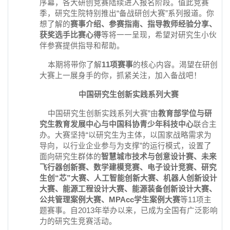
序幕，各大研创竞赛陆续进入报名阶段。值此竞赛
季，研究生院特别推出“备战研创大赛”系列报道。你
想了解的
赛事介绍、参赛指南、指导教师经验分享、
获奖选手比赛心得
等将一一呈现，希望对研究生小伙
伴参赛提供指导和帮助。
本期将带你了解
11
项赛事
的核心内容。渴望在研创
大赛上一展身手的你，抓紧关注，加入备战吧！
中国研究生创新实践系列大赛
中国研究生创新实践系列大赛”由
教育部学位与研
究生教育发展中心与中国科协青少年科技中心
联合主
办。大赛坚持“以研究生为主体，以国家战略需求为
导向，以行业企业参与为支撑”的运行模式，设置了
面向研究生群体的
智慧城市技术与创意设计赛、未来
飞行器创新赛、数学建模竞赛、电子设计竞赛、研究
生创“芯”大赛、人工智能创新大赛、机器人创新设计
大赛、能源工程设计大赛、能源装备创新设计大赛、
公共管理案例大赛、
MPAcc
学生案例大赛
等11项主
题赛事。自2013年举办以来，已成为全国有广泛影响
力的研究生竞赛活动。