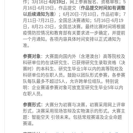
作；3月16日-
6
月19日
，网上参赛报名、资格审核；5
月16日-6月19日，作品提交（
作品提交时间如有调整
以后续通知为准
）；6月20日-7月10日，作品初审；7
月11日-7月21日，全国总决赛通知；5月16日-6月19
日，8月21-23日，全国总决赛。最终比赛时间将根据
疫情防控情况和教育部有关要求进一步确定，并提前
一个月通知。各项内容具体时间安排以正式通知为
准。
参赛对象
：大赛面向国内外（含港澳台）高等院校及
科研单位的在读研究生、已获得研究生录取资格（决
赛时）的本科生、研究生毕业1年以内的高等院校及
科研单位的在职人员。鼓励以团队形式参赛，各参赛
队每队最多不超过5人，允许跨单位组队。特别说
明：企业赛道参赛对象可放宽至研究生毕业5年以内
在职人员。
参赛形式：
大赛分为初赛与决赛，初赛采用网上评审
形式，决赛采用现场答辩及实物演示的形式。大赛主
题：智能空天 引领未来。包括常规赛道及企业命题
赛道。