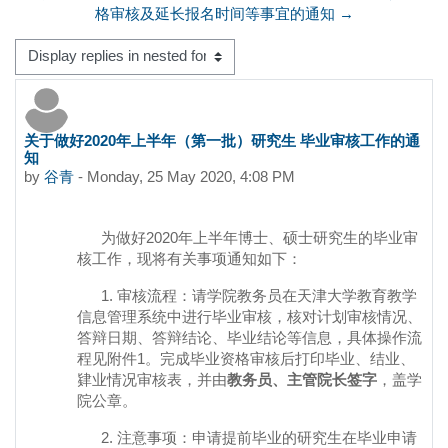
格审核及延长报名时间等事宜的通知 →
Display mode
关于做好2020年上半年（第一批）研究生 毕业审核工作的通
Number of replies: 0
知
by
谷青
-
Monday, 25 May 2020, 4:08 PM
为做好
2020
年上半年博士、硕士研究生的毕业审
核工作，现将有关事项通知如下：
1.
审核流程：请学院教务员在天津大学教育教学
信息管理系统中进行毕业审核，核对计划审核情况、
答辩日期、答辩结论、毕业结论等信息，具体操作流
程见附件
1
。完成毕业资格审核后打印毕业、结业、
肄业情况审核表，并由
教务员、主管院长签字
，盖学
院公章。
2.
注意事项：申请提前毕业的研究生在毕业申请