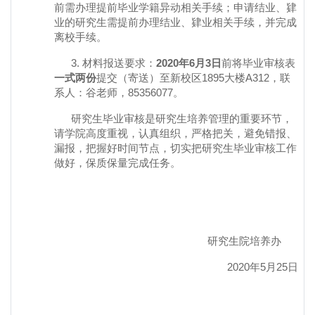
前需办理提前毕业学籍异动相关手续；申请结业、肄
业的研究生需提前办理结业、肄业相关手续，并完成
离校手续。
3.
材料报送要求：
2020
年
6
月
3
日
前将毕业审核表
一式两份
提交（寄送）至新校区
1895
大楼
A312
，联
系人：谷老师，
85356077
。
研究生毕业审核是研究生培养管理的重要环节，
请学院高度重视，认真组织，严格把关，避免错报、
漏报，把握好时间节点，切实把研究生毕业审核工作
做好，保质保量完成任务。
研究生院培养办
2020
年
5
月
25
日