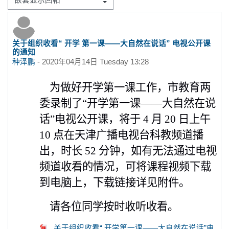
显示模式
关于组织收看“ 开学 第一课——大自然在说话” 电视公开课
回帖数：0
的通知
种泽鹏
-
2020年04月14日 Tuesday 13:28
为做好开学第一课工作，
市教育两
委录制了
“
开学第一课
——
大自然在说
话
”
电视公开
课，将于
4
月
20
日上午
10
点在天津广播电视台科教频道播
出，
时长
52
分钟，
如有无法通过电视
频道收看的情况，
可将课程视频下载
到电脑上，下载链接详见附件。
请各位同学按时收听收看。
关于组织收看“ 开学第一课——大自然在说话”电