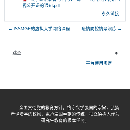
视公开课的通知.pdf
永久链接
← ISSMGE的虚拟大学网络课程
疫情防控情景演练 →
跳至...
平台使用规定 →
全面贯彻党的教育方针，恪守兴学强国的宗旨，弘扬
严谨治学的校风，秉承爱国奉献的传统，把立德树人作为
研究生教育的根本任务。