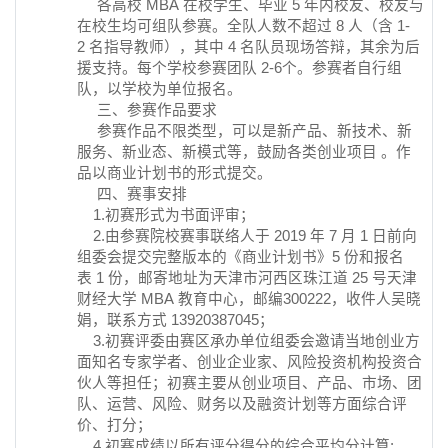
各高校 MBA 在校学生、毕业 5 年内校友、校友与
在校生均可组队参赛。全队人数不超过 8 人（含 1-
2 名指导教师），其中 4 名队员现场答辩，其余为后
援支持。每个学校参赛团队 2-6个。参赛者自行组
队，以学校为单位报名。
三、参赛作品要求
参赛作品不限类型，可以是新产品、新技术、新
服务、新业态、新模式等，鼓励各类创业项目 。作
品以商业计划书的形式提交。
四、赛事安排
1.初赛形式为书面评审；
2.由参赛院校赛事联络人于 2019 年 7 月 1 日前向
组委会提交完整版本的《商业计划书》5 份和报名
表 1 份，邮寄地址为天津市河西区珠江道 25 号天津
财经大学 MBA 教育中心，邮编300222，收件人吴晓
娟，联系方式 13920387045；
3.初赛评委由赛区承办单位组委会邀请当地创业方
面知名专家学者、创业企业家、风险投资机构投资合
伙人等担任；初赛主要从创业项目、产品、市场、团
队、运营、风险、财务以及融资计划等方面综合评
价、打分；
4.初赛成绩以所有评分得分的综合平均分计算;