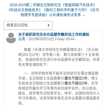
2018-2019第二学期全日制研究生《智能网联汽车技术》
《科技论文排版技术》《面向工程科学的量子力学》《近代
物理学专题讲座》公共课结课考试考表 →
显示模式
关于组织研究生补办延期学籍异动工作的通知
回帖数：0
谷青
-
2019年05月10日 Friday 09:44
根据《天津大学研究生学籍管理办法》（天大校
研[2017]12号）文件第八条、第九条和第三十五条规
定，现组织研究生进行补办延期毕业学籍异动，并将
有关事宜通知如下：
一、达到学制年限不能毕业的研究生需办理延期
手续，全日制硕士生延期累计
最长不超过1年
，博士
生和非全日制硕士生延期累计
最长不超过2年
。在学
校规定的最长学习年限内未完成学业的，应以结业、
肄业、退学等形式结束学业。休学、出国时间均计入
学习年限内，达到学制年限无法毕业需要办理延期手
续。