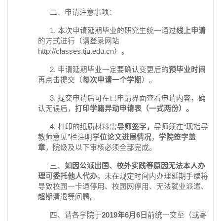
二、申请注意事项：
1. 本次申请延期毕业的研究生统一通过
线上申请
的方式进行（请登录网站
http://classes.tju.edu.cn）。
2. 申请延期毕业一定要确认变更后的
预毕业时间
再点击提交（
每次申请一个学期
）。
3. 提交申请后可在已申请界面查看申请内容，确
认无误后，
打印学籍异动申请表（一式两份）。
4. 打印的纸质材料需
导师签字，
导师须在“现指导
教师意见”栏注明
学位论文进展情况
，
学院签字盖
章
，院级及以下审核必须全部完成。
三、
如因公派出国、校外实践等原因无法本人办
理可委托他人代办
。未在规定时间内办理延期手续将
导致校园一卡通停用、校园网停用、无法就业派遣、
超期清退等问题。
四、请各学院于
2019
年
6
月
6
日
前统一交至（或寄