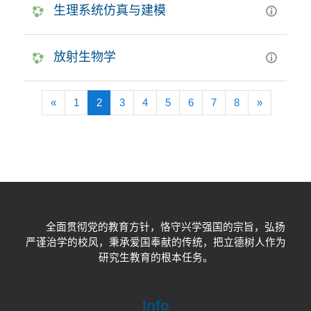
生理系统仿真与建模
放射生物学
前一页
(当前)
下一页
«
1
2
3
4
5
6
7
8
»
全面贯彻党的教育方针，恪守兴学强国的宗旨，弘扬
严谨治学的校风，秉承爱国奉献的传统，把立德树人作为
研究生教育的根本任务。
Info