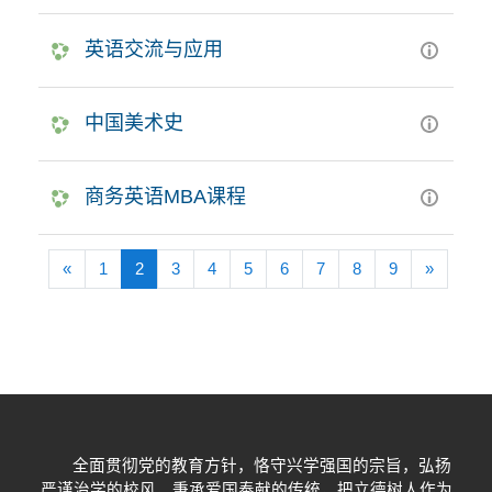
英语交流与应用
中国美术史
商务英语MBA课程
前一页
(当前)
下一页
«
1
2
3
4
5
6
7
8
9
»
全面贯彻党的教育方针，恪守兴学强国的宗旨，弘扬
严谨治学的校风，秉承爱国奉献的传统，把立德树人作为